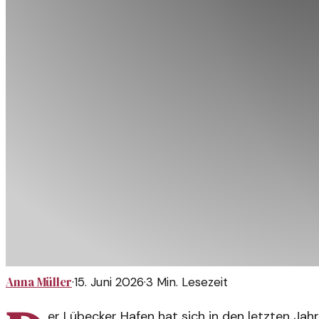
Anna Müller
·
15. Juni 2026
·
3
Min. Lesezeit
er Lübecker Hafen hat sich in den letzten Jah