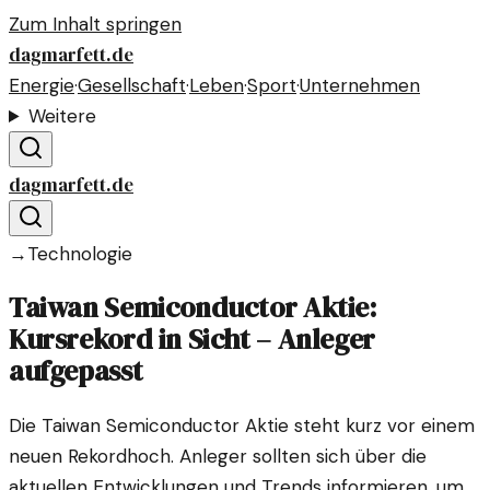
Zum Inhalt springen
dagmarfett.de
Energie
·
Gesellschaft
·
Leben
·
Sport
·
Unternehmen
Weitere
dagmarfett.de
→
Technologie
Taiwan Semiconductor Aktie:
Kursrekord in Sicht – Anleger
aufgepasst
Die Taiwan Semiconductor Aktie steht kurz vor einem
neuen Rekordhoch. Anleger sollten sich über die
aktuellen Entwicklungen und Trends informieren, um