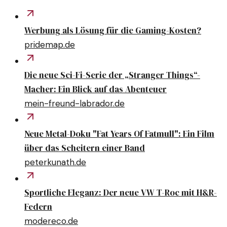
Werbung als Lösung für die Gaming-Kosten?
pridemap.de
Die neue Sci-Fi-Serie der „Stranger Things“-
Macher: Ein Blick auf das Abenteuer
mein-freund-labrador.de
Neue Metal-Doku "Fat Years Of Fatmull": Ein Film
über das Scheitern einer Band
peterkunath.de
Sportliche Eleganz: Der neue VW T-Roc mit H&R-
Federn
modereco.de