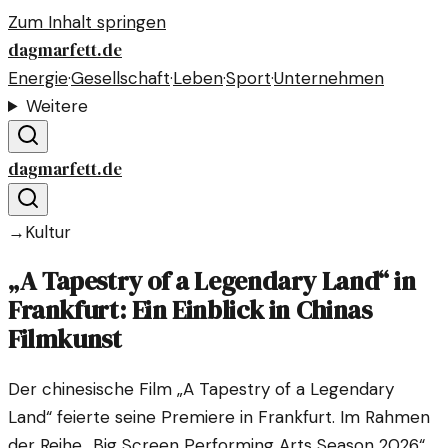
Zum Inhalt springen
dagmarfett.de
Energie
·
Gesellschaft
·
Leben
·
Sport
·
Unternehmen
Weitere
dagmarfett.de
→
Kultur
„A Tapestry of a Legendary Land“ in
Frankfurt: Ein Einblick in Chinas
Filmkunst
Der chinesische Film „A Tapestry of a Legendary
Land“ feierte seine Premiere in Frankfurt. Im Rahmen
der Reihe „Big Screen Performing Arts Season 2026“