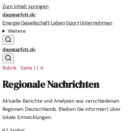
Zum Inhalt springen
dagmarfett.de
Energie
·
Gesellschaft
·
Leben
·
Sport
·
Unternehmen
Weitere
dagmarfett.de
Rubrik · Seite
1
/
4
Regionale Nachrichten
Aktuelle Berichte und Analysen aus verschiedenen
Regionen Deutschlands. Bleiben Sie informiert über
lokale Entwicklungen.
67
Artikel