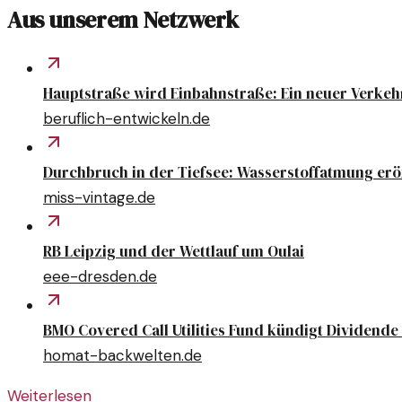
Aus unserem Netzwerk
Hauptstraße wird Einbahnstraße: Ein neuer Verkeh
beruflich-entwickeln.de
Durchbruch in der Tiefsee: Wasserstoffatmung erö
miss-vintage.de
RB Leipzig und der Wettlauf um Oulai
eee-dresden.de
BMO Covered Call Utilities Fund kündigt Dividende 
homat-backwelten.de
Weiterlesen