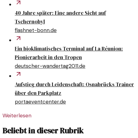
40 Jahre später: Eine andere Sicht auf
Tschernobyl
flashnet-bonn.de
Ein bioklimatisches Terminal auf La Réunion:
Pionierarbeit in den Tropen
deutscher-wandertag2011.de
Aufstieg durch Leidenschaft: Osnabrücks Trainer
über den Parkplatz
portaeventcenter.de
Weiterlesen
Beliebt in dieser Rubrik