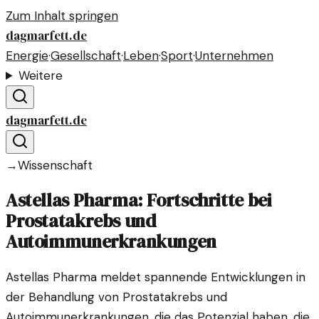
Zum Inhalt springen
dagmarfett.de
Energie
·
Gesellschaft
·
Leben
·
Sport
·
Unternehmen
Weitere
dagmarfett.de
→
Wissenschaft
Astellas Pharma: Fortschritte bei
Prostatakrebs und
Autoimmunerkrankungen
Astellas Pharma meldet spannende Entwicklungen in
der Behandlung von Prostatakrebs und
Autoimmunerkrankungen, die das Potenzial haben, die