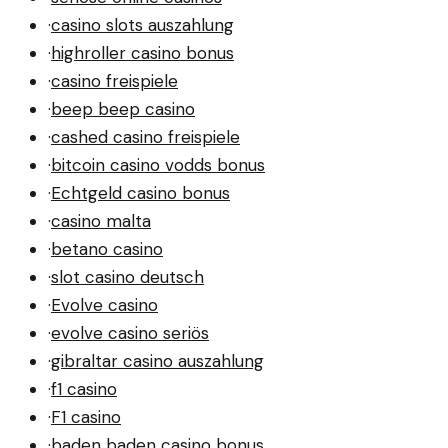
·
casino slots auszahlung
·
highroller casino bonus
·
casino freispiele
·
beep beep casino
·
cashed casino freispiele
·
bitcoin casino vodds bonus
·
Echtgeld casino bonus
·
casino malta
·
betano casino
·
slot casino deutsch
·
Evolve casino
·
evolve casino seriös
·
gibraltar casino auszahlung
·
f1 casino
·
F1 casino
·
baden baden casino bonus