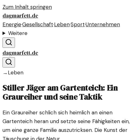
Zum Inhalt springen
dagmarfett.de
Energie
·
Gesellschaft
·
Leben
·
Sport
·
Unternehmen
Weitere
dagmarfett.de
→
Leben
Stiller Jäger am Gartenteich: Ein
Graureiher und seine Taktik
Ein Graureiher schlich sich heimlich an einen
Gartenteich heran und setzte seine Fähigkeiten ein,
um eine ganze Familie auszutricksen. Die Kunst der
Täuschung in der Natur.