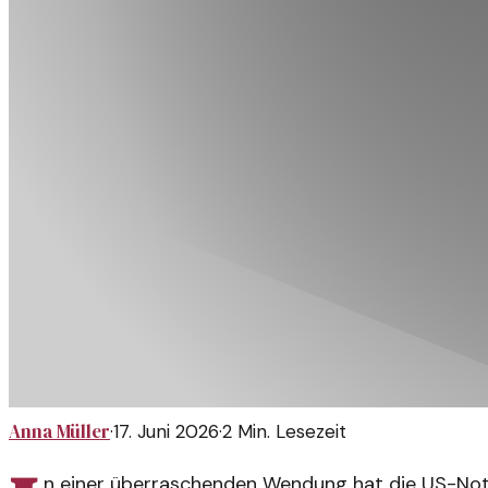
Anna Müller
·
17. Juni 2026
·
2
Min. Lesezeit
n einer überraschenden Wendung hat die US-Noten