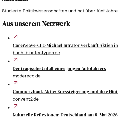
Studierte Politikwissenschaften und hat über fünf Jahre
Aus unserem Netzwerk
CoreWeave-CEO Michael Intrator verkauft Aktien im
bach-bluetentypen.de
Der tragische Unfall eines jungen Autofahrers
modereco.de
Commerzbank Aktie: Kurssteigerung und ihre Hin
convent2.de
Kulturelle Reflexionen: Deutschland am 8. Mai 2026