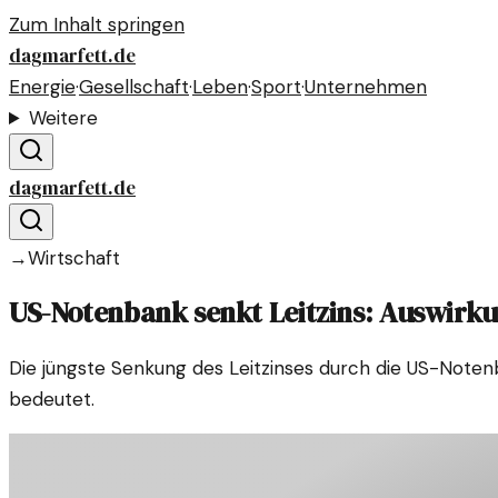
Zum Inhalt springen
dagmarfett.de
Energie
·
Gesellschaft
·
Leben
·
Sport
·
Unternehmen
Weitere
dagmarfett.de
→
Wirtschaft
US-Notenbank senkt Leitzins: Auswirk
Die jüngste Senkung des Leitzinses durch die US-Notenb
bedeutet.